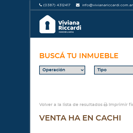
(0387) 4312417
info@vivianariccardi.com.ar
BUSCÁ TU INMUEBLE
Volver a la lista de resultados
Imprimir fi
VENTA HA EN CACHI