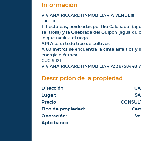
Información
VIVIANA RICCARDI INMOBILIARIA VENDE!!!
CACHI
11 hectáreas, bordeadas por Rio Calchaquí (ag
salitrosa) y la Quebrada del Quipon (agua dulc
lo que facilita el riego.
APTA para todo tipo de cultivos.
A 80 metros se encuentra la cinta asfáltica y l
energía eléctrica.
CUCIS 121
VIVIANA RICCARDI INMOBILIARIA: 3875844817
Descripción de la propiedad
Dirección
CA
Lugar:
SA
Precio
CONSUL
Tipo de propiedad:
Ca
Operación:
Ve
Apto banco: