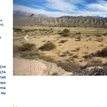
ua
e),
a
CHI
LTA
TAR
mpo
nta
No