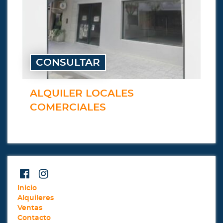
CONSULTAR
ALQUILER LOCALES
COMERCIALES
Inicio
Alquileres
Ventas
Contacto