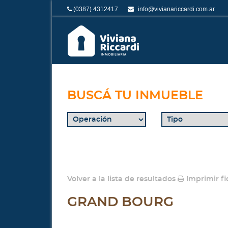
(0387) 4312417
info@vivianariccardi.com.ar
BUSCÁ TU INMUEBLE
Volver a la lista de resultados
Imprimir fi
GRAND BOURG